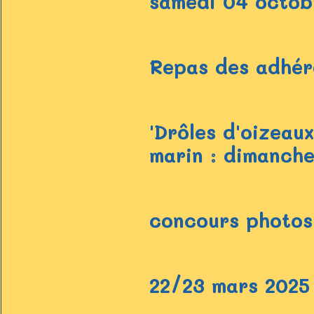
samedi 04 octob
Repas des adhér
'Drôles d'oizeau
marin : dimanch
22/23 mars 202