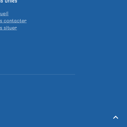
s utiles
ueil
s contacter
s situer