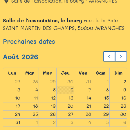
Salle de l'association, le bourg - AVRANCHES
Salle de l'association, le bourg
rue de la Baie
SAINT MARTIN DES CHAMPS, 50300 AVRANCHES
Prochaines dates
Août 2026
Lun
Mar
Mer
Jeu
Ven
Sam
Dim
27
28
29
30
31
1
2
3
4
5
6
7
8
9
10
11
12
13
14
15
16
17
18
19
20
21
22
23
24
25
26
27
28
29
30
31
1
2
3
4
5
6